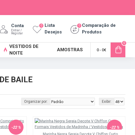
Lista
Comparação de
Conta
0
0
Entrar /
Desejos
Produtos
Registar
0
VESTIDOS DE
AMOSTRAS
0 - 0€
NOITE
DE BAILE
Organizar por:
Exibir:
-22 %
-22 %
Marinha Negra Sereia Decote V Chiffon Curto