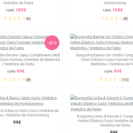
Vestidos de Festa
Homecoming
109€
109€
139€
139€
(6)
(8)
-23 %
nha Decote Capuz Comprimento Midi
Borgonha Bainha Um Ombro Comp
Curto Formais Vestidos de Madrinha
Cetim Elástico Curto Formais V
/ Vestidos de Festa
Madrinha / Vestidos de F
99€
99€
129€
129€
(8)
(10)
ha A Barco Cetim Curto Vestidos de
ha / Vestidos de Homecoming
Borgonha Linha A Decote V Comp
Veludo Elástico Curto Vestidos d
99€
Vestidos de Festa
99€