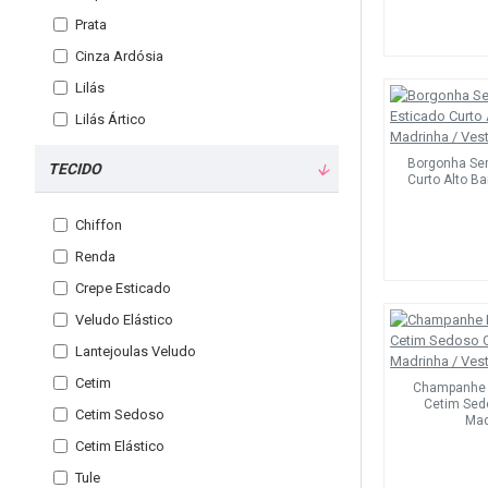
Prata
Cinza Ardósia
Lilás
Lilás Ártico
Roxo
Borgonha Ser
TECIDO
Curto Alto B
Uva
Firecracker
Chiffon
Vermelho
Renda
Borgonha
Crepe Esticado
Ouro Borgonha
Veludo Elástico
Fúcsia
Lantejoulas Veludo
Sábio
Cetim
Champanhe R
Trevo Verde
Cetim Sedo
Cetim Sedoso
Mad
Verde Meia-Noite
Cetim Elástico
Caçador Verde
Tule