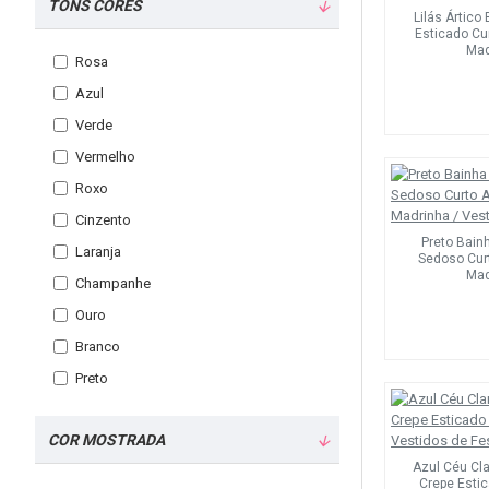
TONS CORES
Lilás Ártico
Esticado Cu
Mad
Rosa
Azul
Verde
Vermelho
Roxo
Cinzento
Preto Bain
Laranja
Sedoso Curt
Mad
Champanhe
Ouro
Branco
Preto
COR MOSTRADA
Azul Céu Cl
Crepe Esti