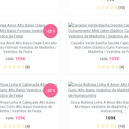
(10)
-22 %
eia Amor Alto Baixo Crepe Esticado
Caçador Verde Bainha Decote Capu
aixo Formais Vestidos de Madrinha /
Midi Cetim Elástico Curto Formai
Vestidos de Festa
Madrinha / Vestidos de F
109€
109€
139€
139€
(6)
(4)
-22 %
osa Linha A Cabeçada Alto Baixo
Cinza Ardósia Linha A Amor Alto Ba
so Curto Alto Baixo Vestidos de
Alto Baixo Vestidos de Madrinha 
rinha / Vestidos de Festa
Homecoming
109€
109€
139€
(4)
(10)