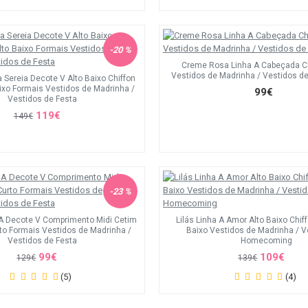
-20 %
Creme Rosa Linha A Cabeçada Ch
Vestidos de Madrinha / Vestidos 
 Sereia Decote V Alto Baixo Chiffon
aixo Formais Vestidos de Madrinha /
99€
Vestidos de Festa
119€
149€
-23 %
 A Decote V Comprimento Midi Cetim
Lilás Linha A Amor Alto Baixo Chif
rto Formais Vestidos de Madrinha /
Baixo Vestidos de Madrinha / V
Vestidos de Festa
Homecoming
99€
109€
129€
139€
(5)
(4)