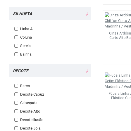
Verde Escuro
Marfim
SILHUETA
Preto
Linha A
Cinza Ardósia
Coluna
Curto Alto B
Sereia
Bainha
DECOTE
Barco
Fúcsia Linha
Decote Capuz
Elástico Cu
Cabeçada
Decote Alto
Decote Ilusão
Decote Joia