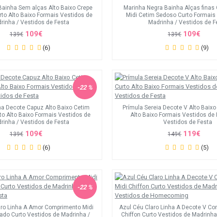
 Bainha Sem alças Alto Baixo Crepe
Marinha Negra Bainha Alças fina
rto Alto Baixo Formais Vestidos de
Midi Cetim Sedoso Curto Formais
rinha / Vestidos de Festa
Madrinha / Vestidos de F
109€
109€
139€
139€
(6)
(9)
-22 %
ha Decote Capuz Alto Baixo Cetim
Prímula Sereia Decote V Alto Baixo
o Alto Baixo Formais Vestidos de
Alto Baixo Formais Vestidos de
rinha / Vestidos de Festa
Vestidos de Festa
109€
119€
139€
149€
(6)
(5)
-22 %
aro Linha A Amor Comprimento Midi
Azul Céu Claro Linha A Decote V Co
cado Curto Vestidos de Madrinha /
Chiffon Curto Vestidos de Madrinha