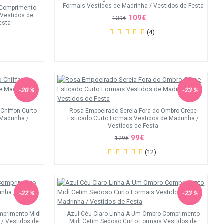
Formais Vestidos de Madrinha / Vestidos de Festa
s Comprimento
 Vestidos de
109€
139€
esta
(4)
-20 %
-23 %
 Chiffon Curto
Rosa Empoeirado Sereia Fora do Ombro Crepe
 Madrinha /
Esticado Curto Formais Vestidos de Madrinha /
Vestidos de Festa
99€
129€
(12)
-22 %
-23 %
mprimento Midi
Azul Céu Claro Linha A Um Ombro Comprimento
 / Vestidos de
Midi Cetim Sedoso Curto Formais Vestidos de