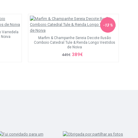
-13 %
o Varredela
 Noiva
Marfim & Champanhe Sereia Decote Ilusão
Comboio Catedral Tule & Renda Longo Vestidos
de Noiva
389€
449€