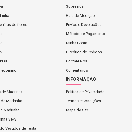
va
Sobre nós
rinha
Guia de Medição
eninas de flores
Envios e Devoluções
ta
Método de Pagamento
te
Minha Conta
s
Histórico de Pedidos
tail
Contate Nos
omecoming
Comentários
INFORMAÇÃO
s de Madrinha
Política de Privacidade
 de Madrinha
Termos e Condições
de Madrinha
Mapa do Site
inha Sexy
udo Vestidos de Festa