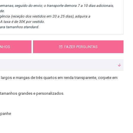
semanas, seguido do envio; o transporte demora 7 a 10 dias adicionais,
de.
gência (receção dos vestidos em 20 a 25 dias), adquira a
 A taxa é de 30€ por vestido.
para tamanhos standard.
ANHOS
FAZER PERGUNTAS
largos e mangas de três quartos em renda transparente, corpete em
tamanhos grandes e personalizados.
mpanhe