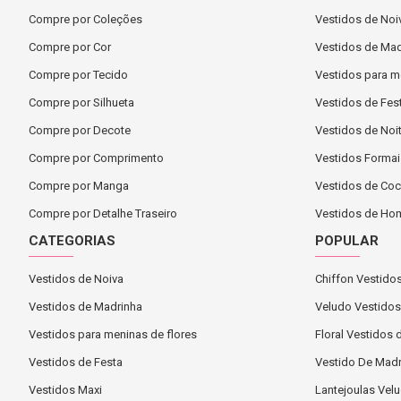
Compre por Coleções
Vestidos de Noi
Compre por Cor
Vestidos de Mad
Compre por Tecido
Vestidos para m
Compre por Silhueta
Vestidos de Fes
Compre por Decote
Vestidos de Noi
Compre por Comprimento
Vestidos Formai
Compre por Manga
Vestidos de Cock
Compre por Detalhe Traseiro
Vestidos de H
CATEGORIAS
POPULAR
Vestidos de Noiva
Chiffon Vestido
Vestidos de Madrinha
Veludo Vestidos
Vestidos para meninas de flores
Floral Vestidos 
Vestidos de Festa
Vestido De Madr
Vestidos Maxi
Lantejoulas Vel