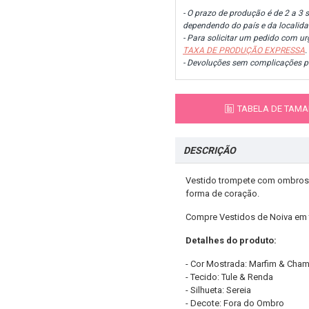
- O prazo de produção é de 2 a 3 
dependendo do país e da localida
- Para solicitar um pedido com ur
TAXA DE PRODUÇÃO EXPRESSA
.
- Devoluções sem complicações 
TABELA DE TAM
DESCRIÇÃO
Vestido trompete com ombros 
forma de coração.
Compre Vestidos de Noiva em 
Detalhes do produto:
- Cor Mostrada: Marfim & Cha
- Tecido: Tule & Renda
- Silhueta: Sereia
- Decote: Fora do Ombro